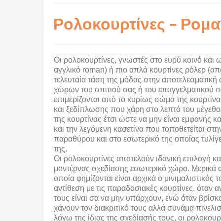
Ρολοκουρτίνες – Ρομα
Οι ρολοκουρτίνες, γνωστές στο ευρύ κοινό και 
αγγλικό roman) ή πιο απλά κουρτίνες ρόλερ (απ
τελευταία τάση της μόδας στην αποτελεσματική
χώρων του σπιτιού σας ή του επαγγελματικού 
επιμερίζονται από το κυρίως σώμα της κουρτίν
και ξεδίπλωσης που χάρη στο λεπτό του μέγεθο
της κουρτίνας έτσι ώστε να μην είναι εμφανής κα
και την λεγόμενη κασετίνα που τοποθετείται στη
παραθύρου και στο εσωτερικό της οποίας τυλίγε
της.
Οι ρολοκουρτίνες αποτελούν ιδανική επιλογή κα
μοντέρνας σχεδίασης εσωτερικό χώρο. Μερικά α
οποία φημίζονται είναι αρχικά ο μινιμαλιστικός
αντίθεση με τις παραδοσιακές κουρτίνες, όταν 
τους είναι σα να μην υπάρχουν, ενώ όταν βρίσκ
χάνουν τον διακριτικό τους αλλά συνάμα πινελι
λόγω της ίδιας της σχεδίασής τους, οι ρολοκουρ