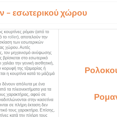
ν – εσωτερικού χώρου
ως κουρτίνες ρόμαν (από το
ό το
roller
), αποτελούν την
 σκίαση των εσωτερικών
σας χώρου. Αυτές
ας, τον μηχανισμό ανύψωσης
ς βρίσκεται στο εσωτερικό
ι χαλάει την γενική αισθητική,
Ρολοκουρ
ν κορυφή της τζαμαρίας ή
ται η κουρτίνα κατά το μάζεμά
ι δένουν απόλυτα με ένα
πό τα πλεονεκτήματα για τα
Ρομα
 τους χαρακτήρας, αφού σε
αναδιπλώνονται στην κασετίνα
ονται σε πλήρη έκταση δεν
στικό τους χαρακτήρα. Επίσης,
τίνες κατά την πλήρη τους