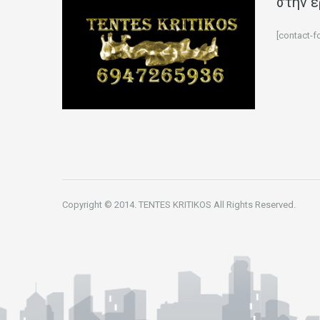
στην έ
[contact-f
Copyright © 2014. TENTES KRITIKOS All Rights Reserved.