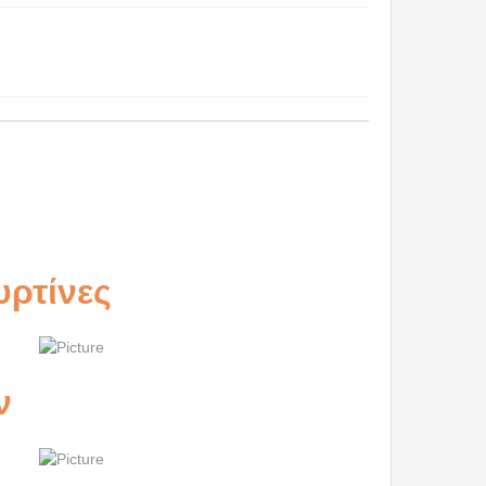
τίνες
ν