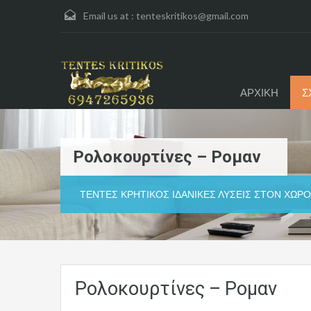
Email us at :
tenteskritikos@gmail.com
ΑΡΧΙΚΗ
Σ
Ρολοκουρτίνες – Ρομαν
ΤΕΝΤΕΣ ΚΡΗΤΙΚΟΣ ΙΔΑΝΙΚΕΣ ΛΥΣΕΙΣ ΣΤΟΝ ΧΩΡΟ
Ρολοκουρτίνες – Ρομαν